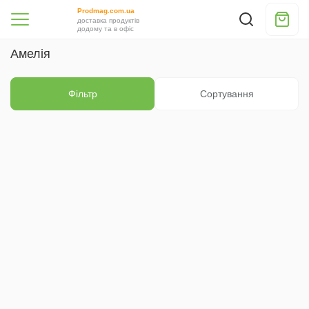
Prodmag.com.ua
доставка продуктів
додому та в офіс
Амелія
Фільтр
Сортування