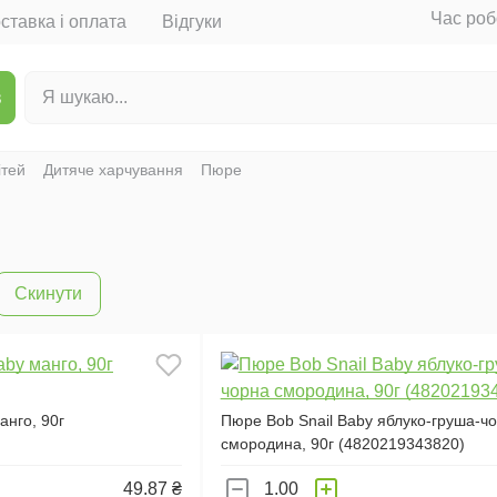
Час роб
ставка і оплата
Відгуки
в
ітей
Дитяче харчування
Пюре
Скинути
анго, 90г
Пюре Bob Snail Baby яблуко-груша-ч
смородина, 90г (4820219343820)
49.87 ₴