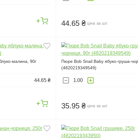
44.65 ₴
ціна за шт.
блуко-малина, 90г
Пюре Bob Snail Baby ябуко-груша-чор
(4820219349549)
44.65 ₴
35.95 ₴
ціна за шт.