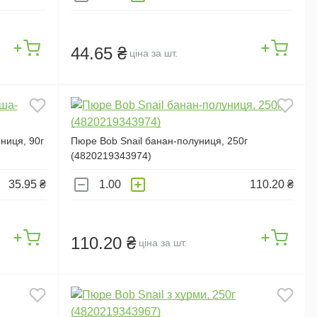
44.65 ₴
ціна за шт.
ниця, 90г
Пюре Bob Snail банан-полуниця, 250г
(4820219343974)
35.95 ₴
110.20 ₴
110.20 ₴
ціна за шт.