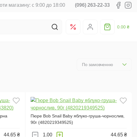
оти магазину: с 9:00 до 18:00
(096) 263-22-33
0.00 ₴
По замовченню
орна
Пюре Bob Snail Baby яблуко-груша-чорнослив,
90г (4820219349525)
44.65 ₴
44.65 ₴