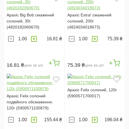
СМЕТАНА ТА ЗЕЛЕНЬ (
21
)
КРАБ (
12
)
Арахіс Big Bob смажений
Арахіс Extra! смажений
солоний, 30г
солоний, 200г
ЧИЛІ (
3
)
(4820182060670)
(4824034018673)
КУРКА (
2
)
16.81 ₴
75.39 ₴
ГРИБИ (
9
)
САЛЯМІ (
1
)
КОВБАСКИ (
1
)
16.81 ₴
75.39 ₴
ціна за шт.
ціна за шт.
БАЗИЛІК (
1
)
ЦИБУЛЯ (
5
)
ТЕЛЯТИНА Й АДЖИКА (
1
)
Арахіс Felix солоний, 120г
ПІЦА (
1
)
Арахіс Felix солоний
(5900571700017)
подвійного обсмаження,
БАРБЕКЮ (
3
)
120г (5900571100879)
РЕБЕРЦЯ ГРИЛЬ (
1
)
155.44 ₴
196.04 ₴
САЛЬСА (
1
)