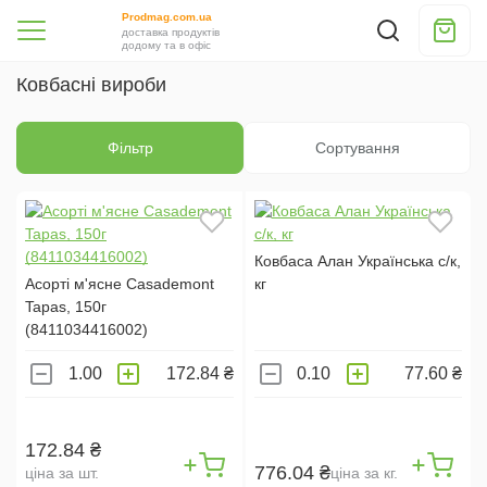
НАШІ КОВБАСИ (
1
)
Prodmag.com.ua
доставка продуктів
додому та в офіс
CASADEMONT (
3
)
Ковбасні вироби
КРЕМЕНЧУГМЯСО (
2
)
М'ЯСНА ГІЛЬДІЯ (
2
)
Фільтр
Сортування
СВІТ М'ЯСА (
1
)
ROLFHO (
2
)
УКРПРОМПОСТАЧ (
1
)
Ковбаса Алан Українська с/к,
Асорті м'ясне Casademont
кг
ВАГА:
Tapas, 150г
101-200Г (
2
)
(8411034416002)
2313123 (
24
)
172.84 ₴
77.60 ₴
501-1000Г (
2
)
0-100Г (
12
)
172.84 ₴
201-500Г (
19
)
776.04 ₴
ціна за шт.
ціна за кг.