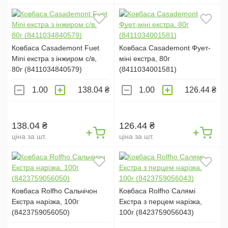
ТОВАР НА ВАГУ (
2
)
НАРІЗКА:
Ковбаса Casademont Fuet
Ковбаса Casademont Фует-
НІ (
48
)
Mini екстра з інжиром с/в,
міні екстра, 80г
80г (8411034840579)
(8411034001581)
ТАК (
19
)
138.04 ₴
126.44 ₴
ВИД ОБРОБКИ:
СИРОКОПЧЕНІ (
36
)
138.04 ₴
126.44 ₴
ВАРЕНІ (
19
)
ціна за шт.
ціна за шт.
ВАРЕНО-КОПЧЕНІ (
6
)
НАПІВКОПЧЕНІ (
6
)
СИРОВ'ЯЛЕНІ (
2
)
Ковбаса Rolfho Cальчічон
Ковбаса Rolfho Салямі
Екстра нарізка, 100г
Екстра з перцем нарізка,
(8423759056050)
100г (8423759056043)
Застосувати