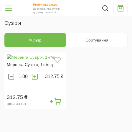
Prodmag.com.ua
доставка продуктів
додому та в офіс
Сузір'я
Фільтр
Сортування
Меренга Сузір'я, 1кг/ящ
312.75 ₴
312.75 ₴
ціна за шт.