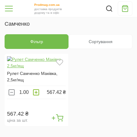
Prodmag.com.ua
доставка продуктів
додому та в офіс
Самченко
Фільтр
Сортування
Рулет Самченко Маківка,
2,5кг/ящ
567.42 ₴
567.42 ₴
ціна за шт.