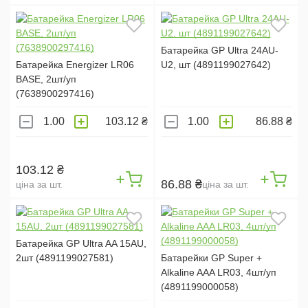
МІКРОФІБРА (
4
)
ВІСКОЗА (
16
)
Батарейка GP Ultra 24AU-
ВОЛОГІ (
1
)
Батарейка Energizer LR06
U2, шт (4891199027642)
BASE, 2шт/уп
БАМБУК (
1
)
(7638900297416)
ПОЛІЕСТЕР (
1
)
103.12 ₴
86.88 ₴
ВОЛЬТАЖ:
1,5V (
32
)
103.12 ₴
86.88 ₴
ціна за шт.
ціна за шт.
9V (
4
)
3V (
1
)
Батарейка GP Ultra AA 15AU,
ТИП БАТАРЕЙОК:
2шт (4891199027581)
Батарейки GP Super +
Alkaline AAA LR03, 4шт/уп
АА (
21
)
(4891199000058)
ААА (
18
)