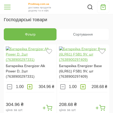
Prodmag.com.ua
МОЩНОСТЬ:
доставка продуктів
додому та в офіс
60ВТ (
6
)
Господарські товари
100ВТ (
4
)
75ВТ (
5
)
Фільтр
Сортування
50ВТ (
1
)
РОЗМІР:
S (
4
)
Батарейка Energizer Alk
Батарейка Energizer Base
М (
8
)
Power D, 2шт
(6LR61) FSB1 9V, шт
(7638900297331)
(7638900297409)
L (
8
)
304.96 ₴
208.68 ₴
МАТЕРІАЛ:
БАВОВНА (
3
)
304.96 ₴
208.68 ₴
ціна за шт.
ціна за шт.
ЦЕЛЮЛОЗА (
7
)