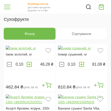
КЛЮКВА (
2
)
Prodmag.com.ua
доставка продуктів
додому та в офіс
ЧЕРНОСЛИВ (
1
)
Сухофрукти
ЯБЛОКО (
4
)
АНАНАС (
1
)
Фільтр
Сортування
СМЕСЬ СУХОФРУКТОВ (
1
)
ШИПОВНИК (
2
)
БАНАН (
3
)
Ізюм золотий, кг
Інжир сушений, кг
46.28 ₴
81.08 ₴
КРАЇНА:
УКРАЇНА (
27
)
США (
1
)
462.84 ₴
810.84 ₴
ціна за кг.
ціна за кг.
БРЕНД:
ПОВНА ЧАША (
1
)
Асорті Аромікс ягідне, 150г
Банани сушені Santa Vita,