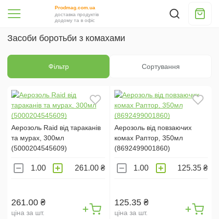
НІДЕРЛАНДИ (
1
)
Prodmag.com.ua
доставка продуктів
додому та в офіс
ВЕЛИКОБРИТАНІЯ (
1
)
Засоби боротьби з комахами
ТУРЕЧЧИНА (
1
)
ПОЛЬЩА (
2
)
Фільтр
Сортування
БРЕНД:
RAID (
3
)
OFF! (
3
)
Аерозоль Raid від тараканів
Аерозоль від повзаючих
РАПТОР (
1
)
та мурах, 300мл
комах Раптор, 350мл
(5000204545609)
(8692499001860)
Застосувати
261.00 ₴
125.35 ₴
261.00 ₴
125.35 ₴
ціна за шт.
ціна за шт.