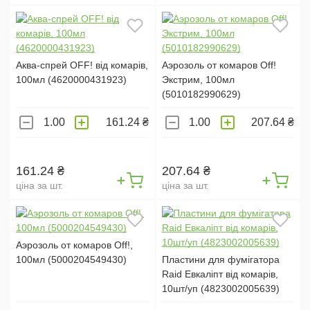
Аква-спрей OFF! від комарів,
Аэрозоль от комаров Off!
100мл (4620000431923)
Экстрим, 100мл
(5010182990629)
161.24 ₴
207.64 ₴
161.24 ₴
207.64 ₴
ціна за шт.
ціна за шт.
Аэрозоль от комаров Off!,
100мл (5000204549430)
Пластини для фумігатора
Raid Евкаліпт від комарів,
10шт/уп (4823002005639)