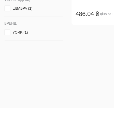
ШВАБРА (
1
)
486.04 ₴
ціна за 
БРЕНД:
YORK (
1
)