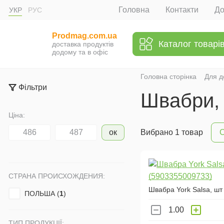
Головна
Контакти
До
УКР
РУС
Prodmag.com.ua
Каталог товарі
доставка продуктів
додому та в офіс
Головна сторінка
Для д
Фільтри
Швабри, 
Ціна:
ок
Вибрано 1 товар
С
СТРАНА ПРОИСХОЖДЕНИЯ:
Швабра York Salsa, шт
ПОЛЬША (
1
)
ТИП ПРОДУКЦІЇ: