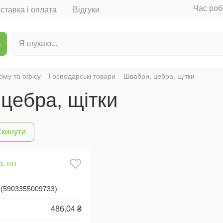
Час роб
ставка і оплата
Відгуки
в
ому та офісу
Господарські товари
Швабри, цебра, щітки
цебра, щітки
кинути
 (5903355009733)
486.04 ₴