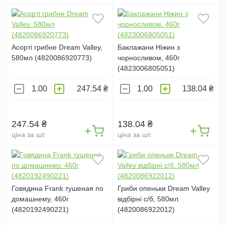
ОСНОВА:
АБРИКОС (
3
)
Асорті грибне Dream Valley,
Баклажани Ніжин з
СЛИВА (
2
)
580мл (4820086920773)
чорносливом, 460г
(4823006805051)
МАЛИНА (
4
)
247.54 ₴
138.04 ₴
ПОЛУНИЦЯ (
4
)
СМОРОДИНА (
2
)
ВИШНЯ (
1
)
247.54 ₴
138.04 ₴
ціна за шт.
ціна за шт.
ПЕРСИК (
1
)
ЯБЛУКО (
1
)
ЧОРНИЦЯ (
1
)
ЛИМОН (
1
)
Говядина Frank тушеная по
Гриби опеньки Dream Valley
домашнему, 460г
відбірні с/б, 580мл
БРУСНИЦЯ (
1
)
(4820192490221)
(4820086922012)
ЖУРАВЛИНА (
1
)