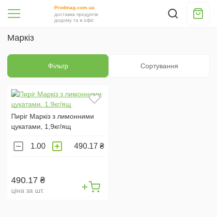
Prodmag.com.ua
доставка продуктів
додому та в офіс
Маркіз
Фільтр
Сортування
Пиріг Маркіз з лимонними
цукатами, 1,9кг/ящ
490.17 ₴
490.17 ₴
ціна за шт.