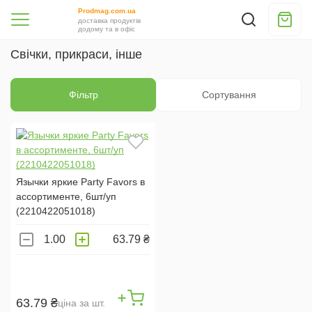
Prodmag.com.ua
доставка продуктів
додому та в офіс
Свічки, прикраси, інше
Фільтр
Сортування
Язычки яркие Party Favors в
ассортименте, 6шт/уп
(2210422051018)
63.79 ₴
63.79 ₴
ціна за шт.