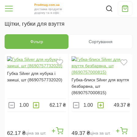
Prodmag.com.ua
доставка продуктів
додому та в офіс
Щітки, губки для взуття
Фільтр
Сортування
Губка Silver для нубука і
замші, шт (8690757732020)
Губка-блиск Silver для взуття
безбарвна, шт
(8690757000815)
62.17 ₴
49.37 ₴
62.17 ₴
49.37 ₴
ціна за шт.
ціна за шт.