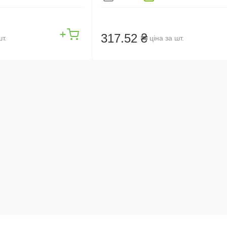
317.52 ₴
шт.
ціна за шт.