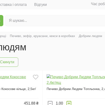
Час роб
ставка і оплата
Відгуки
в
дощі
Печиво, зефір, круасани, кекси в коробках
Добрим людям
людям
Скинути
окосове кільце, 2,5кг/
Печиво Добрим Людям Топльонка, 2,
451.88 ₴