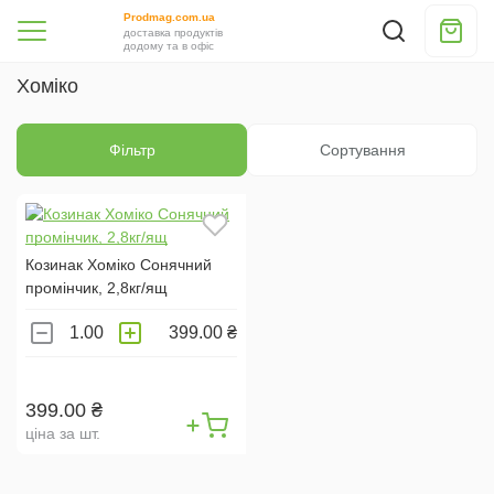
Prodmag.com.ua
доставка продуктів
додому та в офіс
Хоміко
Фільтр
Сортування
Козинак Хоміко Сонячний
промінчик, 2,8кг/ящ
399.00 ₴
399.00 ₴
ціна за шт.